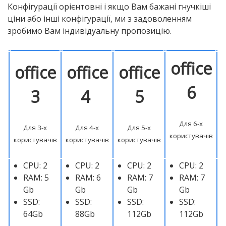
Конфігурації орієнтовні і якщо Вам бажані гнучкіші
ціни або інші конфігурації, ми з задоволенням
зробимо Вам індивідуальну пропозицію.
office
office
office
office
6
3
4
5
Для 6-х
Для 3-х
Для 4-х
Для 5-х
користувачів
користувачів
користувачів
користувачів
CPU: 2
CPU: 2
CPU: 2
CPU: 2
RAM: 5
RAM: 6
RAM: 7
RAM: 7
Gb
Gb
Gb
Gb
SSD:
SSD:
SSD:
SSD:
64Gb
88Gb
112Gb
112Gb