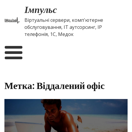
Skip
Імпульс
to
content
Віртуальні сервери, комп'ютерне
обслуговування, IT аутсорсинг, IP
телефонія, 1С, Медок
Метка:
Віддалений офіс