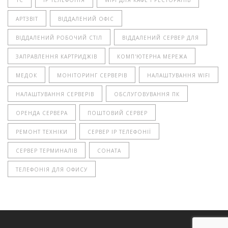
АРТЗВІТ
ВІДДАЛЕНИЙ ОФІС
ВІДДАЛЕНИЙ РОБОЧИЙ СТІЛ
ВІДДАЛЕНИЙ СЕРВЕР ДЛЯ
ЗАПРАВЛЕННЯ КАРТРИДЖІВ
КОМП'ЮТЕРНА МЕРЕЖА
МЕДОК
МОНІТОРИНГ СЕРВЕРІВ
НАЛАШТУВАННЯ WIFI
НАЛАШТУВАННЯ СЕРВЕРІВ
ОБСЛУГОВУВАННЯ ПК
ОРЕНДА СЕРВЕРА
ПОШТОВИЙ СЕРВЕР
РЕМОНТ ТЕХНІКИ
СЕРВЕР IP ТЕЛЕФОНІЇ
СЕРВЕР ТЕРМИНАЛІВ
СОНАТА
ТЕЛЕФОНІЯ ДЛЯ ОФИСУ